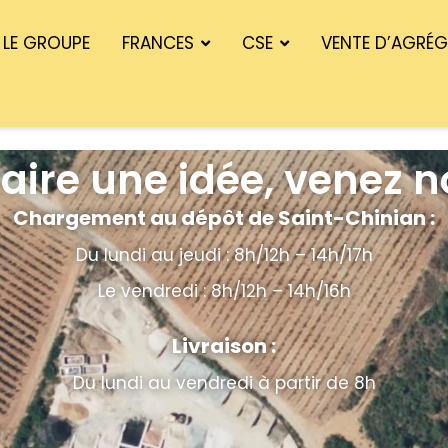
LE GROUPE
FRANCES
CSE
VENTE D’AGRÉ
aire une idée, venez no
Chargement au dépôt de Saint-Chinian :
Du lundi au jeudi : 8h/12h – 14h/17h
Le vendredi : 8h/12h – 14h/16h
Livraison :
Du lundi au vendredi à partir de 8h