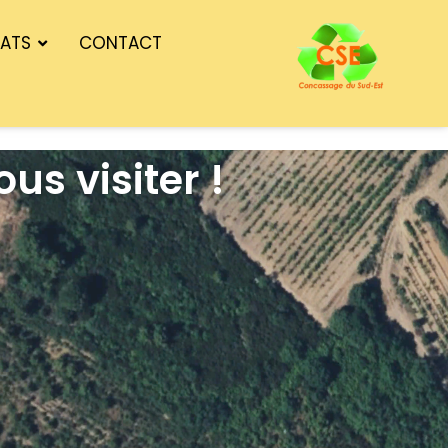
GATS
CONTACT
us visiter !