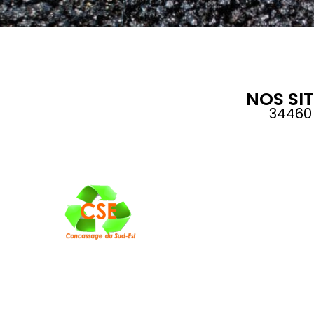
NOS SI
34460